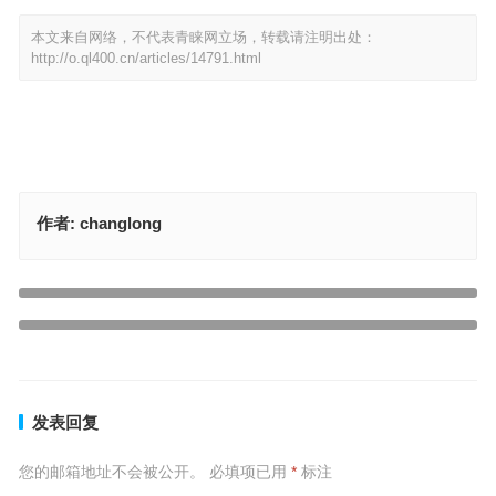
本文来自网络，不代表青睐网立场，转载请注明出处：
http://o.ql400.cn/articles/14791.html
作者:
changlong
倾吐衷肠代表指什么生肖，最佳答案释义解释
上一篇
疙里疙瘩打一最佳准确生肖，最佳释义答案解释
下一篇
发表回复
您的邮箱地址不会被公开。
必填项已用
*
标注