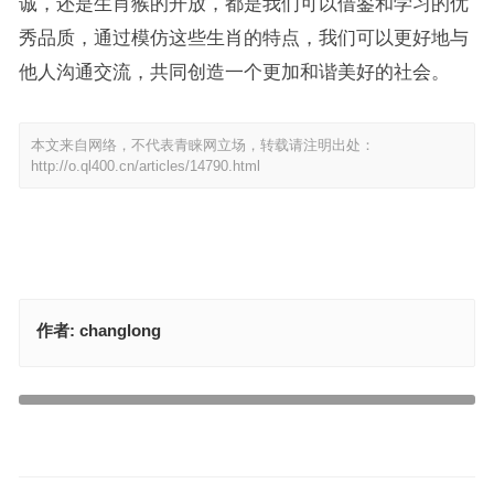
诚，还是生肖猴的开放，都是我们可以借鉴和学习的优
秀品质，通过模仿这些生肖的特点，我们可以更好地与
他人沟通交流，共同创造一个更加和谐美好的社会。
本文来自网络，不代表青睐网立场，转载请注明出处：
http://o.ql400.cn/articles/14790.html
作者:
changlong
倾吐衷肠打一最佳准确生肖，答案释义解释成语
疙里疙瘩是什么生肖，精准精选解释落实
上一篇
下一篇