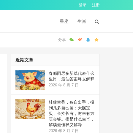
登录
注册
星座
生肖
近期文章
春郊雨尽多新草代表什么
生肖，最佳答案释义解释
2026 年 8 月 7 日
桂馥兰香，各自出手，揾
到几多自己留；天赐宝
贝，长拎长有，财来有方
唔会够。指是什么生肖，
解读最佳释义解释
2026 年 8 月 7 日