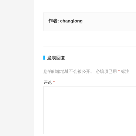
作者:
changlong
三宫六院皆奉侍，二五遇六取双单指是什么生肖，
财神旺出二六间，一日之计在于晨指代表是什么生
答案解析
精选解释落实
上一篇
发表回复
您的邮箱地址不会被公开。
必填项已用
*
标注
评论
*