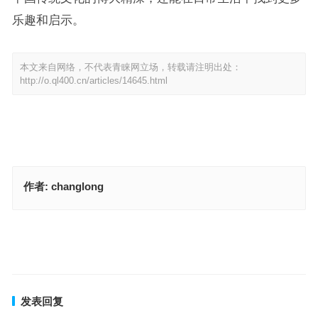
乐趣和启示。
本文来自网络，不代表青睐网立场，转载请注明出处：
http://o.ql400.cn/articles/14645.html
作者:
changlong
旭日东升有喜气，飞禽走兽虎伤人指的是什么生肖，解读最佳释义解
释
三三大地好一一，叶落归根终始一是指什么生肖，答案释义解释成语
上一篇
下一篇
发表回复