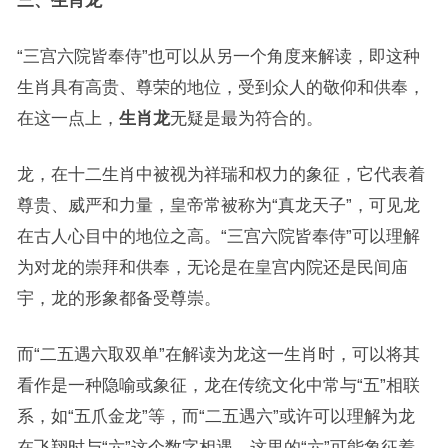
三、生肖龙
“三宫六院皆奉侍”也可以从另一个角度来解读，即这种
生肖具有高贵、尊荣的地位，受到众人的敬仰和供奉，
在这一点上，
生肖龙
无疑是最为符合的。
龙，在十二生肖中被视为祥瑞和权力的象征，它代表着
尊贵、威严和力量，皇帝常被称为“真龙天子”，可见龙
在古人心目中的地位之高。“三宫六院皆奉侍”可以理解
为对龙的崇拜和供奉，无论是在皇宫内院还是民间庙
宇，龙的形象都备受尊崇。
而“二五遇六取双单”在解读为龙这一生肖时，可以将其
看作是一种隐喻或象征，龙在传统文化中常与“五”相联
系，如“五爪金龙”等，而“二五遇六”或许可以理解为龙
在飞翔时与“六”这个数字相遇，这里的“六”可能象征着