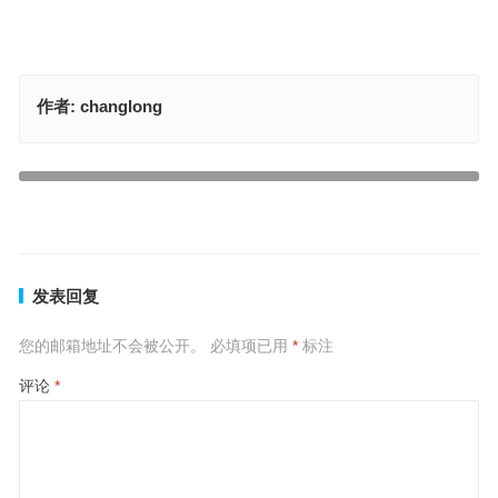
作者:
changlong
终身之忧最准确生肖，解释权威落实成语
兴旺发达是什么生肖，解读兴旺发达打一最准正确生肖释义
上一篇
下一篇
发表回复
您的邮箱地址不会被公开。
必填项已用
*
标注
评论
*