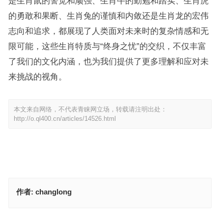
是生肖鼠的警觉和顽强、生肖牛的勤勉和踏实、生肖虎
的勇敢和果断、生肖兔的谨慎和内敛还是生肖龙的宏伟
志向和追求，都展现了人类面对未来时的复杂情感和无
限可能，这些生肖特质与“终身之忧”的交织，不仅丰富
了我们的文化内涵，也为我们提供了更多理解和应对未
来挑战的视角。
本文来自网络，不代表青睐网立场，转载请注明出处：
http://o.ql400.cn/articles/14526.html
作者:
changlong
兴旺发达是指什么生肖动物数字，标准答案成语解析