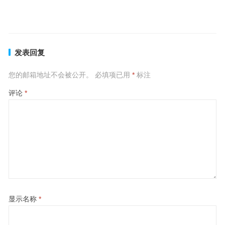
血风肉雨是什么生肖，打一准确生肖数字分析成语含义
上一篇
下一篇
发表回复
您的邮箱地址不会被公开。
必填项已用
*
标注
评论
*
显示名称
*