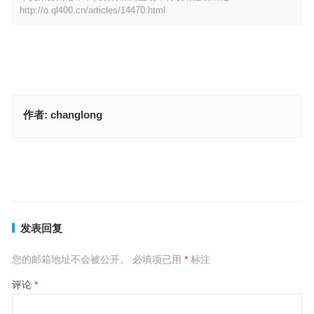
http://o.ql400.cn/articles/14470.html
作者:
changlong
兴旺发达是指什么生肖，诠释成语落实作答
奋不顾生是代表指什么生肖，词语精选释义分析
上一篇
下一篇
发表回复
您的邮箱地址不会被公开。
必填项已用
*
标注
评论
*