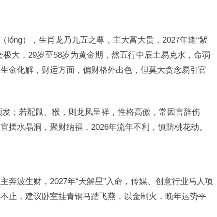
道（lóng），生肖龙乃九五之尊，主大富大贵，2027年逢“紫
会极大，29岁至58岁为黄金期，然五行中辰土易克水，命弱
土生金化解，财运方面，偏财格外出色，但莫大贪念易引官
频发；若配鼠、猴，则龙凤呈祥，性格高傲，常因言辞伤
宜摆水晶洞，聚财纳福，2026年流年不利，慎防桃花劫。
，主奔波生财，2027年“天解星”入命，传媒、创意行业马人项
财不止，建议卧室挂青铜马踏飞燕，以金制火，晚年运势平