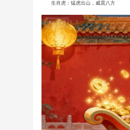
生肖虎：猛虎出山，威震八方