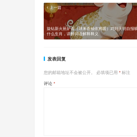
上一篇
旋钻新火爇炉香（球来香袖依稀暖）鸡到天明自报
什么生肖，讲解词语解释释义
发表回复
您的邮箱地址不会被公开。
必填项已用
*
标注
评论
*