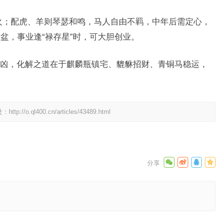
火；配虎、羊则琴瑟和鸣，马人自由不羁，中年后需定心，
盆，事业逢“禄存星”时，可大胆创业。
凶，化解之道在于麒麟瓶镇宅、貔貅招财、青铜马稳运，
处：
http://o.ql400.cn/articles/43489.html