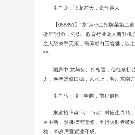
生肖龙：飞龙在天，贵气逼人
【058853】“龙”为小二招牌菜第二
微星”照命，公职、教育行业龙人晋升机
之人恐束手无策，需佩戴白玉貔貅，以
非。
婚恋中,龙与兔、狗相害，信任危机
人，晚年需修口德，风水上，客厅东南方
生肖马：骏马奔腾，前程似锦
末道招牌菜“马”（mǎ）对应生肖马
目不断，然跳槽需谨慎，五行火旺者破
稳，45岁后宜置业守成。