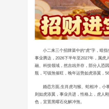
小二来三个招牌菜中的“虎”字，暗
事业腾达，2026下半年至2027年，属
融、科技领域，然吉凶并存，部分人恐
瓶，可镇煞催旺，晚年运势如虎添翼，5
婚恋方面,生肖虎与猴、蛇相冲，小
则如虎添翼，事业共进，性格上，虎人
色，宜置黑曜石化解冲煞。