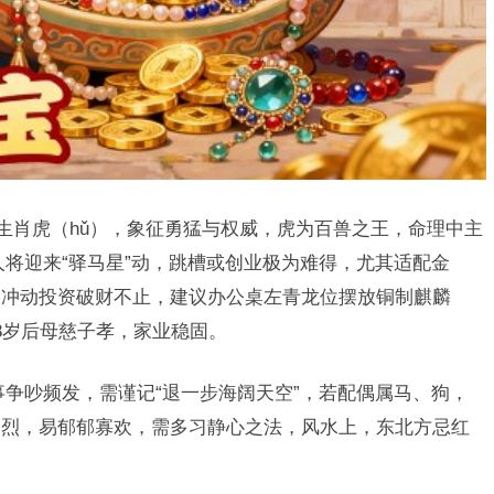
指生肖虎（hǔ），象征勇猛与权威，虎为百兽之王，命理中主
虎人将迎来“驿马星”动，跳槽或创业极为难得，尤其适配金
因冲动投资破财不止，建议办公桌左青龙位摆放铜制麒麟
8岁后母慈子孝，家业稳固。
事争吵频发，需谨记“退一步海阔天空”，若配偶属马、狗，
刚烈，易郁郁寡欢，需多习静心之法，风水上，东北方忌红