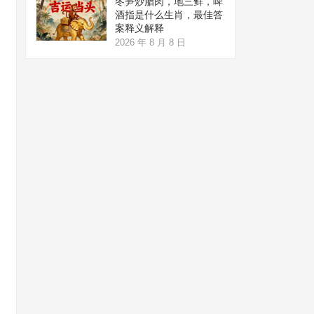
冬笋炒腊肉，地三鲜，啤
酒指是什么生肖，最佳答
案释义解释
2026 年 8 月 8 日