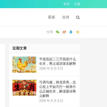
登录
注册
星座
生肖
近期文章
平波忽起二三尺指是什么
生肖，释义成语落实解释
2026 年 8 月 8 日
弓调马服，骑龙弄凤，志
公杖上平如尺打一精准什
么正确生肖，解读最佳释
义解释
2026 年 8 月 8 日