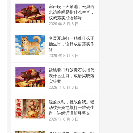
寒声晚下天泉池，云游西
北访崆峒是指什么生肖，
权威落实成语解释
2026 年 8 月 8 日
冬暖夏凉打一精准什么正
确生肖，诠释成语落实作
答
2026 年 8 月 8 日
欲钱看打灯笼搬石头指代
表什么生肖，成语揭晓落
实答案
2026 年 8 月 8 日
轻盈灵动，挑战自我。轻
动枝头娇艳颤打一准确生
肖，讲解词语解释释义
2026 年 8 月 8 日