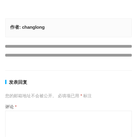
作者:
changlong
今期生肖东北方，尾巴摆动兴风浪是指什么生肖，权威落实成语解释
上一篇
假金方用真金镀是代表什么生肖，解读最佳释义解释
下一篇
发表回复
您的邮箱地址不会被公开。
必填项已用
*
标注
评论
*