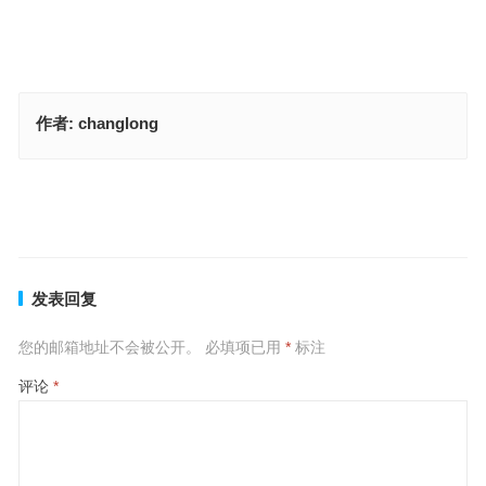
作者:
changlong
孤军薄旅是指什么生肖，释义成语落实解释
今生无悔九九情，西天取经阴重重指代表是什么生肖，标准成语答案
解析
上一篇
下一篇
发表回复
您的邮箱地址不会被公开。
必填项已用
*
标注
评论
*