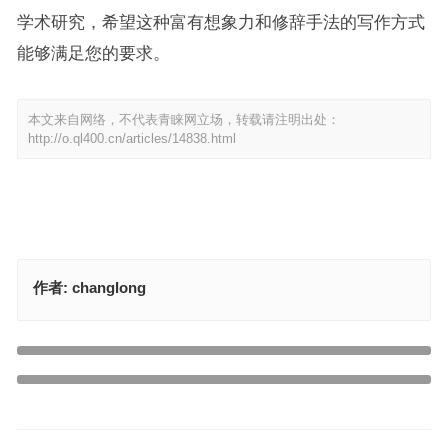
学术研究，希望这种富有想象力和修辞手法的写作方式
能够满足您的要求。
本文来自网络，不代表青睐网立场，转载请注明出处：
http://o.ql400.cn/articles/14838.html
作者:
changlong
欲钱看北斗七星指代表是什么生肖，最佳答案释义解释
上一篇
世外桃源是代表什么生肖，诠释成语落实作答
下一篇