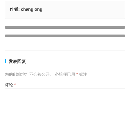
作者:
changlong
来来去去三十春，选好特马快下手代表指什么生肖，解读最佳释义解
释
买中十八不走实，三寸之舌一寸长代表指什么生肖，诠释成语落实作
上一篇
答
下一篇
发表回复
您的邮箱地址不会被公开。
必填项已用
*
标注
评论
*