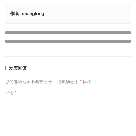
作者:
changlong
疙里疙瘩打一最佳准确生肖，最佳释义答案解释
上一篇
悄无声息打一最佳准确生肖，最佳释义答案解释
下一篇
发表回复
您的邮箱地址不会被公开。
必填项已用
*
标注
评论
*