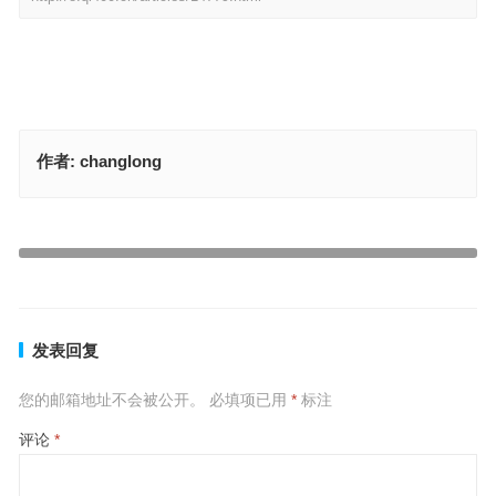
作者:
changlong
生拉硬拽是什么生肖，讲解词语解释释义
倾吐衷肠是指什么生肖，答案释义解释成语
上一篇
下一篇
发表回复
您的邮箱地址不会被公开。
必填项已用
*
标注
评论
*