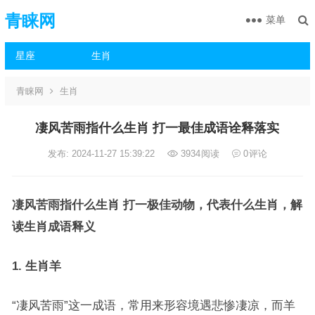
青睐网
菜单
星座
生肖
青睐网
生肖
凄风苦雨指什么生肖 打一最佳成语诠释落实
发布: 2024-11-27 15:39:22
3934
阅读
0
评论
凄风苦雨指什么生肖 打一极佳动物，代表什么生肖，解
读生肖成语释义
1. 生肖羊
“凄风苦雨”这一成语，常用来形容境遇悲惨凄凉，而羊