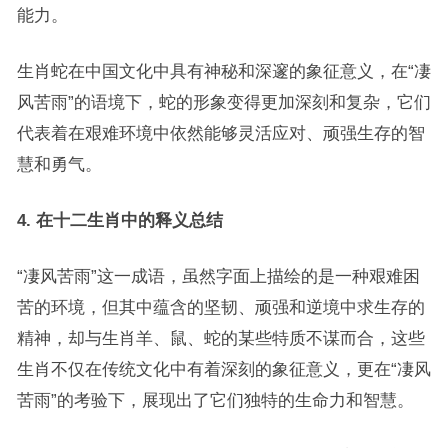
能力。
生肖蛇在中国文化中具有神秘和深邃的象征意义，在“凄
风苦雨”的语境下，蛇的形象变得更加深刻和复杂，它们
代表着在艰难环境中依然能够灵活应对、顽强生存的智
慧和勇气。
4. 在十二生肖中的释义总结
“凄风苦雨”这一成语，虽然字面上描绘的是一种艰难困
苦的环境，但其中蕴含的坚韧、顽强和逆境中求生存的
精神，却与生肖羊、鼠、蛇的某些特质不谋而合，这些
生肖不仅在传统文化中有着深刻的象征意义，更在“凄风
苦雨”的考验下，展现出了它们独特的生命力和智慧。