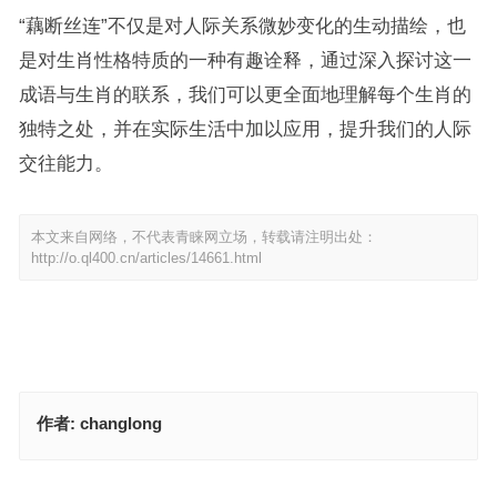
“藕断丝连”不仅是对人际关系微妙变化的生动描绘，也
是对生肖性格特质的一种有趣诠释，通过深入探讨这一
成语与生肖的联系，我们可以更全面地理解每个生肖的
独特之处，并在实际生活中加以应用，提升我们的人际
交往能力。
本文来自网络，不代表青睐网立场，转载请注明出处：
http://o.ql400.cn/articles/14661.html
作者:
changlong
素以单为食是指打一什么生肖，词语精选释义分析
和风细雨是打一什么生肖，讲解词语解释释义