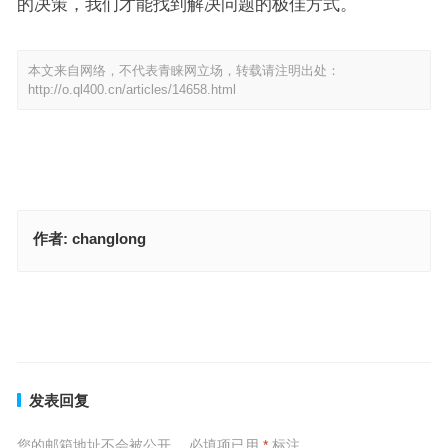
的决策，我们才能找到解决问题的极佳方式。
本文来自网络，不代表青睐网立场，转载请注明出处：
http://o.ql400.cn/articles/14658.html
作者:
changlong
鲍鱼乌鸡排骨汤是代表指什么生肖，标准成语答案解析
素以单为食是指打一什么生肖，词语精选释义分析
上一篇
下一篇
发表回复
您的邮箱地址不会被公开。
必填项已用
*
标注