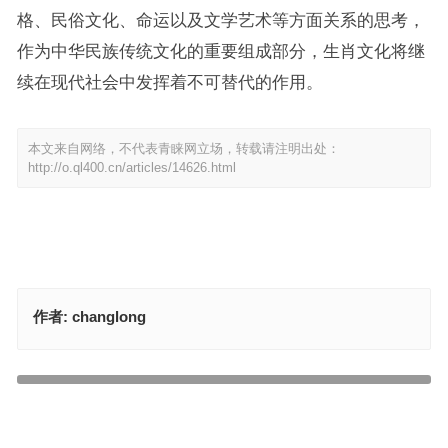
格、民俗文化、命运以及文学艺术等方面关系的思考，
作为中华民族传统文化的重要组成部分，生肖文化将继
续在现代社会中发挥着不可替代的作用。
本文来自网络，不代表青睐网立场，转载请注明出处：
http://o.ql400.cn/articles/14626.html
作者:
changlong
新耕雨后六七雅指代表是什么生肖，精准精选解释落实
三宫六院皆奉侍，二五遇六取双单指什么生肖，诠释成语落实作答
上一篇
下一篇