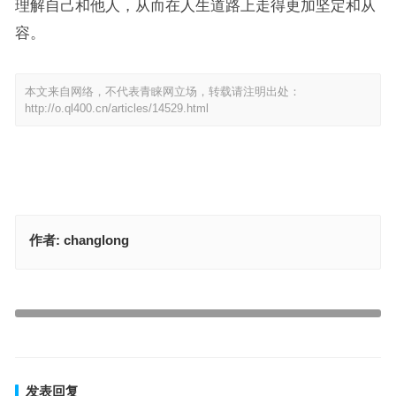
理解自己和他人，从而在人生道路上走得更加坚定和从
容。
本文来自网络，不代表青睐网立场，转载请注明出处：
http://o.ql400.cn/articles/14529.html
作者:
changlong
兴旺发达是什么生肖，解读兴旺发达打一最准正确生肖释义
血风肉雨是什么生肖 打一最佳生肖，重点落实成语释义
上一篇
下一篇
发表回复