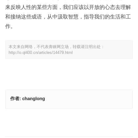
来反映人性的某些方面，我们应该以开放的心态去理解
和接纳这些成语，从中汲取智慧，指导我们的生活和工
作。
本文来自网络，不代表青睐网立场，转载请注明出处：
http://o.ql400.cn/articles/14479.html
作者:
changlong
日行千里不辞苦是代表指什么生肖是指的什么生肖，精准精选解释落
实
上穷碧落下黄泉，今期生肖牛马狗指的是什么生肖，标准成语答案解
析
上一篇
下一篇