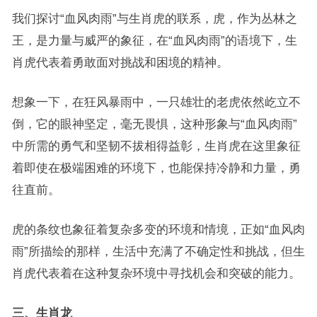
我们探讨“血风肉雨”与生肖虎的联系，虎，作为丛林之
王，是力量与威严的象征，在“血风肉雨”的语境下，生
肖虎代表着勇敢面对挑战和困境的精神。
想象一下，在狂风暴雨中，一只雄壮的老虎依然屹立不
倒，它的眼神坚定，毫无畏惧，这种形象与“血风肉雨”
中所需的勇气和坚韧不拔相得益彰，生肖虎在这里象征
着即使在极端困难的环境下，也能保持冷静和力量，勇
往直前。
虎的条纹也象征着复杂多变的环境和情境，正如“血风肉
雨”所描绘的那样，生活中充满了不确定性和挑战，但生
肖虎代表着在这种复杂环境中寻找机会和突破的能力。
三、生肖龙