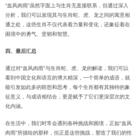
“血风肉雨”虽然字面上与生肖无直接联系，但通过深入
分析，我们可以发现其与生肖蛇、虎、龙之间的寓意相
通之处，这些生肖不仅代表着力量和变化，还象征着在
困境中的勇气、坚韧和智慧。
四、最后汇总
通过对“血风肉雨”与生肖蛇、虎、龙的解读，我们可以
看到中国文化和语言的博大精深，一个简单的成语，就
能引发如此多的联想和思考，每个生肖都有其独特的象
征意义，与成语相结合，更是赋予了它们更深层次的文
化内涵。
在生活中，我们时常会遇到各种挑战和困境，正如“血风
肉雨”所描绘的那样，但正是这些挑战，塑造了我们的性