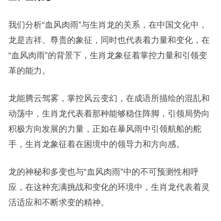
我们分析“血风肉雨”与生肖龙的关系，在中国文化中，
龙是吉祥、尊贵的象征，同时也代表着力量和变化，在
“血风肉雨”的背景下，生肖龙象征着掌控力量和引领变
革的能力。
龙能腾云驾雾，掌控风云变幻，在成语所描绘的混乱和
动荡中，生肖龙代表着那种能够稳住阵脚，引领局势向
积极方向发展的力量，正如在暴风雨中引领航船的舵
手，生肖龙象征着在困境中的领导力和方向感。
龙的神秘和多变也与“血风肉雨”中的不可预测性相呼
应，在这种充满挑战和变化的环境中，生肖龙代表着灵
活适应和不断求变的精神。