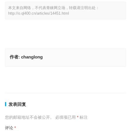
本文来自网络，不代表青睐网立场，转载请注明出处：
http://o.ql400.cn/articles/14451.html
作者:
changlong
终身之忧指代表什么生肖，精准精选解释落实
血风肉雨是指什么生肖，权威落实成语解释
上一篇
下一篇
发表回复
您的邮箱地址不会被公开。
必填项已用
*
标注
评论
*