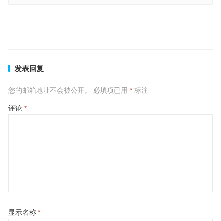
终身之忧指什么生肖，最佳释义答案解释
终身之忧是指什么生肖，权威落实成语解释
上一篇
下一篇
发表回复
您的邮箱地址不会被公开。
必填项已用
*
标注
评论
*
显示名称
*