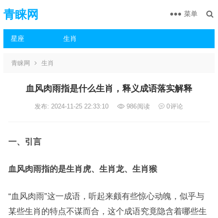
青睐网
菜单
星座
生肖
青睐网
生肖
血风肉雨指是什么生肖，释义成语落实解释
发布: 2024-11-25 22:33:10
986
阅读
0
评论
一、引言
血风肉雨指的是生肖虎、生肖龙、生肖猴
“血风肉雨”这一成语，听起来颇有些惊心动魄，似乎与
某些生肖的特点不谋而合，这个成语究竟隐含着哪些生