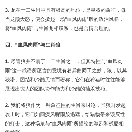
3.
龙在十二生肖中具有极高的地位，是皇权的象征，每
当龙颜大怒，便会掀起一场“血风肉雨”般的政治风暴，
将“血风肉雨”与生肖龙相联系，也是合情合理的。
四、“血风肉雨”与生肖狼
1.
尽管狼并不属于十二生肖之一，但其特性与“血风肉
雨”这一成语所蕴含的意境有着异曲同工之妙，狼，以其
狡猾、团结和冷酷无情而著称，它们在狩猎时往往能够
展现出惊人的团队协作能力和冷酷的捕杀技巧。
2.
我们将狼作为一种象征性的生肖来讨论，当狼群发起
攻击时，它们如同疾风骤雨般迅猛，给猎物带来毁灭性
的打击，这种场景与“血风肉雨”所描绘的激烈和残酷相