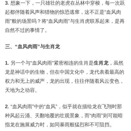
3.
想象一下，一只雄壮的老虎在丛林中穿梭，每一次跃
起都伴随着风声和猎物的惊恐逃窜，这不正是“血风肉
雨”般的场景吗？将“血风肉雨”与生肖虎联系起来，是再
自然不过的事情了。
三、“血风肉雨”与生肖龙
1.
另一个与“血风肉雨”紧密相连的生肖是
生肖龙
，虽然
龙是神话中的生物，但在中国文化中，龙代表着最高的
权力和无上的威严，龙的出现，往往伴随着风云变色，
天地为之动容。
2.
“血风肉雨”中的“血风”，似乎就在描绘龙在飞翔时那
种风起云涌、天翻地覆的壮观景象，而“肉雨”则可能暗
指龙在施展威力时，如同暴雨般猛烈和不可阻挡。