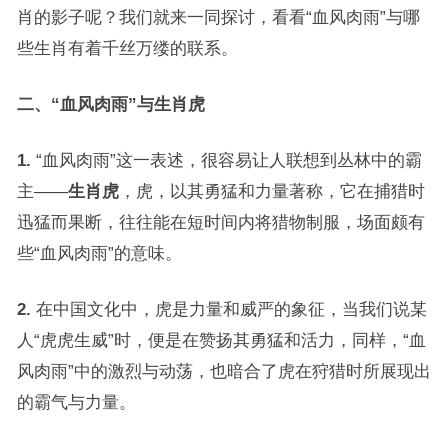
肖的影子呢？我们就来一同探讨，看看“血风肉雨”与哪
些生肖有着千丝万缕的联系。
二、“血风肉雨”与生肖虎
1.
“血风肉雨”这一表述，很容易让人联想到丛林中的霸
主——
生肖虎
，虎，以其勇猛和力量著称，它在捕猎时
迅猛而果断，往往能在短时间内将猎物制服，场面颇有
些“血风肉雨”的意味。
2.
在中国文化中，虎是力量和威严的象征，当我们说某
人“虎虎生威”时，便是在赞扬其勇猛和活力，同样，“血
风肉雨”中的激烈与动荡，也暗合了虎在狩猎时所展现出
的霸气与力量。