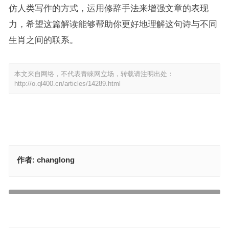
仿人类写作的方式，运用修辞手法来增强文章的表现
力，希望这篇解读能够帮助你更好地理解这句诗与不同
生肖之间的联系。
本文来自网络，不代表青睐网立场，转载请注明出处：
http://o.ql400.cn/articles/14289.html
作者:
changlong
爱动春心一红杏，女人天生爱八卦打一正确生肖，最佳释义答案解释
虎生豹儿越千年，会古城主臣聚义是什么生肖正确答案，权威落实成
语解释
上一篇
下一篇