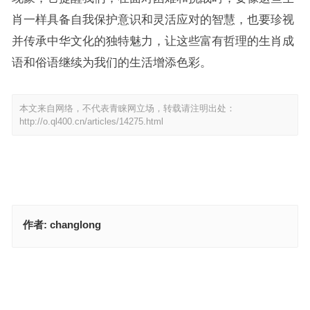
肖一样具备自我保护意识和灵活应对的智慧，也要珍视
并传承中华文化的独特魅力，让这些富有哲理的生肖成
语和俗语继续为我们的生活增添色彩。
本文来自网络，不代表青睐网立场，转载请注明出处：
http://o.ql400.cn/articles/14275.html
作者:
changlong
嫁鸡随鸡是什么生肖，精选解释落实
四字接着喜气求，十二楼前二五数指代表是什么生肖，词语精选分析
上一篇
下一篇