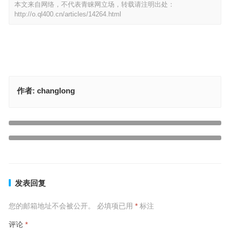
本文来自网络，不代表青睐网立场，转载请注明出处：
http://o.ql400.cn/articles/14264.html
作者:
changlong
虎虎生威是代表什么生肖，最佳释义答案解释
上一篇
羞羞答答是代表指什么生肖，精选解释落实
下一篇
发表回复
您的邮箱地址不会被公开。
必填项已用
*
标注
评论
*