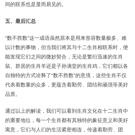
间的联系也是显而易见的。
五、最后汇总
“数不胜数”这一成语虽然原本是用来形容数量极多、难
以计数的事物，但当我们将其与十二生肖相联系时，便
能发现它们之间的微妙契合，无论是繁衍迅速的生肖
鼠、群居的生肖羊还是子孙满堂的生肖鸡，它们都以各
自独特的方式诠释了“数不胜数”的意境，这些生肖不仅
代表着数量的众多，更蕴含着勤劳、团结和顽强等美好
品质。
通过以上的解读，我们可以看到生肖文化在十二生肖中
的重要地位，每一个生肖都有其独特的象征意义和美好
寓意，它们与人们的生活紧密相连，传递着勤劳、团