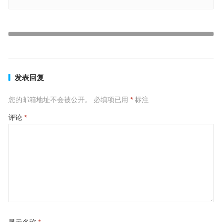
心神不定，如何修行，莫道烦恼皆自寻是指什么生肖，最佳答案释义
解释
心神不定，如何修行，莫道烦恼皆自寻指是什么生肖，释义成语解释
上一篇
下一篇
发表回复
您的邮箱地址不会被公开。
必填项已用
*
标注
评论
*