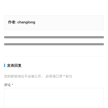
作者:
changlong
遥知兄弟登高处是代表指什么生肖指代表是什么生肖，答案释义解释
成语
上一篇
风靡一时三六九，依山一四见平川是打一什么生肖，词语精选分析
下一篇
发表回复
您的邮箱地址不会被公开。
必填项已用
*
标注
评论
*