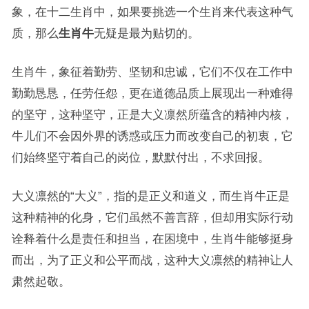
象，在十二生肖中，如果要挑选一个生肖来代表这种气
质，那么
生肖牛
无疑是最为贴切的。
生肖牛，象征着勤劳、坚韧和忠诚，它们不仅在工作中
勤勤恳恳，任劳任怨，更在道德品质上展现出一种难得
的坚守，这种坚守，正是大义凛然所蕴含的精神内核，
牛儿们不会因外界的诱惑或压力而改变自己的初衷，它
们始终坚守着自己的岗位，默默付出，不求回报。
大义凛然的“大义”，指的是正义和道义，而生肖牛正是
这种精神的化身，它们虽然不善言辞，但却用实际行动
诠释着什么是责任和担当，在困境中，生肖牛能够挺身
而出，为了正义和公平而战，这种大义凛然的精神让人
肃然起敬。