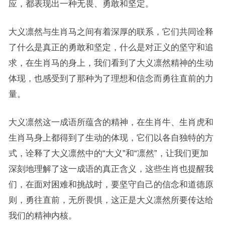
应，都表现出一种无畏、勇敢和坚定。
大义凛然与生肖马之间有着深厚的联系，它们共同诠释
了什么是真正的勇敢和坚定，什么是对正义的坚守和追
求，在生肖马的身上，我们看到了大义凛然精神的生动
体现，也感受到了那种为了理想和信念而勇往直前的力
量。
大义凛然这一成语所蕴含的精神，在生肖牛、生肖虎和
生肖马身上都得到了生动的体现，它们以各自独特的方
式，诠释了大义凛然中的“大义”和“凛然”，让我们更加
深刻地理解了这一成语的真正含义，这些生肖也提醒我
们，在面对困难和挑战时，要坚守自己的信念和道德原
则，勇往直前，无所畏惧，这正是大义凛然所要传达给
我们的精神内核。