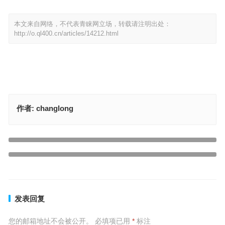
本文来自网络，不代表青睐网立场，转载请注明出处：
http://o.ql400.cn/articles/14212.html
作者:
changlong
万事如意代表指什么生肖，最佳释义解释
上一篇
万事如意猜打一最佳正确生肖数字，答案释义解释成语
下一篇
发表回复
您的邮箱地址不会被公开。
必填项已用
*
标注