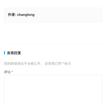
作者:
changlong
风尘之言是指什么生肖，解读成语作答释义
风云变色是什么生肖，揭晓成语作答释义
上一篇
下一篇
发表回复
您的邮箱地址不会被公开。
必填项已用
*
标注
评论
*