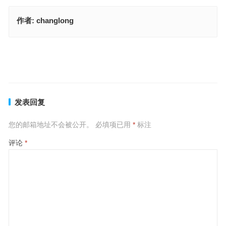
作者:
changlong
金榜题名指代表是什么生肖，词语精选分析
一份烤鱼，要麻辣，啤酒两箱是指什么生肖，答案释义解释成语
上一篇
下一篇
发表回复
您的邮箱地址不会被公开。
必填项已用
*
标注
评论
*