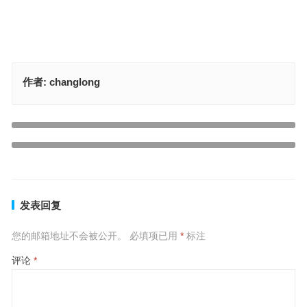
作者:
changlong
三十六计是谋略，身肥内腻性愚痴是指什么生肖，释义成语解释
上一篇
今期慧眼识英雄，三七相逢做大戏是指什么生肖，最佳释义答案解释
下一篇
发表回复
您的邮箱地址不会被公开。
必填项已用
*
标注
评论
*