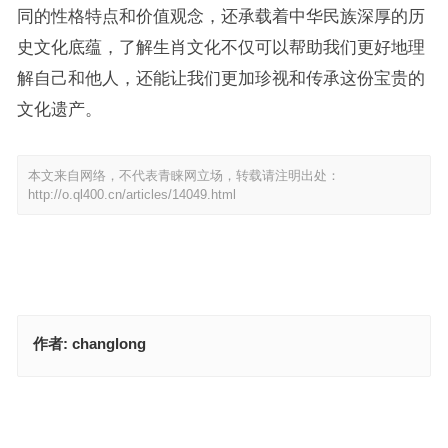
同的性格特点和价值观念，还承载着中华民族深厚的历
史文化底蕴，了解生肖文化不仅可以帮助我们更好地理
解自己和他人，还能让我们更加珍视和传承这份宝贵的
文化遗产。
本文来自网络，不代表青睐网立场，转载请注明出处：
http://o.ql400.cn/articles/14049.html
作者:
changlong
空有把柄，不肯放弃，谁言执着有道理代表什么生肖，最佳释义解释
树上摘桃称大圣，一石五叶三燕飞指什么生肖动物，权威落实成语解
释
上一篇
下一篇