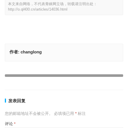
本文来自网络，不代表青睐网立场，转载请注明出处：
http://o.ql400.cn/articles/14036.html
作者:
changlong
同是天涯沦落人，今期生肖一一开是什么生肖数字，释义成语解释
树上摘桃称大圣，一石五叶三燕飞是指什么生肖，释义成语解释
上一篇
下一篇
发表回复
您的邮箱地址不会被公开。
必填项已用
*
标注
评论
*