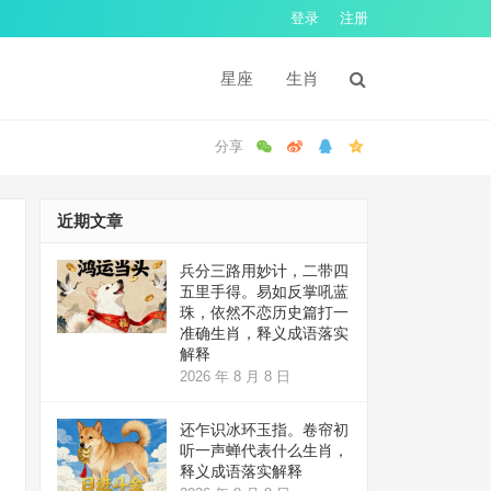
登录
注册
星座
生肖
近期文章
兵分三路用妙计，二带四
五里手得。易如反掌吼蓝
珠，依然不恋历史篇打一
准确生肖，释义成语落实
解释
2026 年 8 月 8 日
还乍识冰环玉指。卷帘初
听一声蝉代表什么生肖，
释义成语落实解释