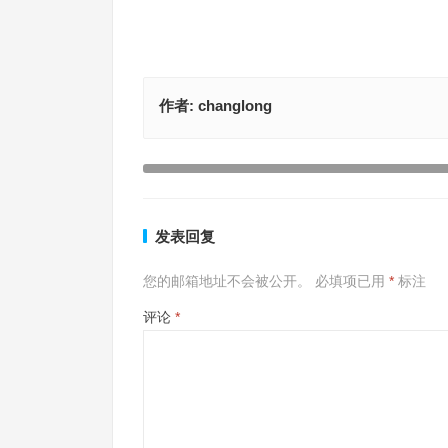
作者:
changlong
兴云吐雾世间稀，一十再现搅珠台是指什么生肖，
废铜烂铁代表指什么生肖，最佳释义解释
释义解释
上一篇
发表回复
您的邮箱地址不会被公开。
必填项已用
*
标注
评论
*