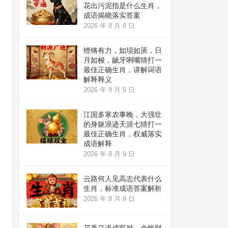
花出污泥指是什么生肖，
成语揭晓落实答案
2026 年 8 月 9 日
铿锵有力，如埙如箎，日
月如梭，龇牙咧嘴猜打一
最佳正确生肖，讲解词语
解释释义
2026 年 8 月 9 日
江国多寒农事晚，大强壮
的身躯浪迹天涯七猜打一
最佳正确生肖，权威落实
成语解释
2026 年 8 月 9 日
云路何人见高志代表什么
生肖，标准成语答案解析
2026 年 8 月 9 日
花香乌语成双对，金银财