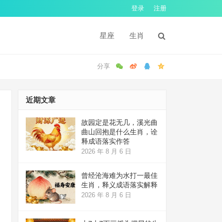
登录
注册
星座
生肖
近期文章
故园定是花无几，溪光曲
曲山回抱是什么生肖，诠
释成语落实作答
2026 年 8 月 6 日
曾经沧海难为水打一最佳
生肖，释义成语落实解释
2026 年 8 月 6 日