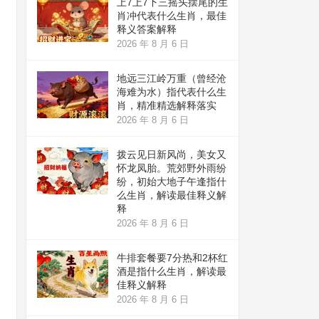
上7上7下三摇头摆尾的生
肖冲代表什么生肖，最佳
释义答案解释
2026 年 8 月 6 日
地远三江岭万重（曾经沧
海难为水）指代表什么生
肖，精准精选解释落实
2026 年 8 月 6 日
拨云见日新风尚，美女又
怀龙凤胎。荒郊野外雨纷
纷，初始大地子午逢指什
么生肖，解读最佳释义解
释
2026 年 8 月 6 日
牛排套餐要7分热和2杯红
酒是指什么生肖，解读最
佳释义解释
2026 年 8 月 6 日