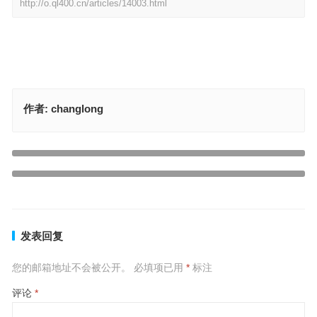
http://o.ql400.cn/articles/14003.html
作者:
changlong
社燕秋鸿猜打一最佳正确生肖，最佳释义解释
上一篇
风云变色猜打一最佳正确生肖数字，最佳释义答案解释
下一篇
发表回复
您的邮箱地址不会被公开。
必填项已用
*
标注
评论
*