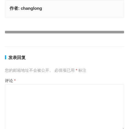
作者:
changlong
社燕秋鸿是什么生肖，精选解释落实
社燕秋鸿代表指什么生肖，最佳答案释义解释
上一篇
下一篇
发表回复
您的邮箱地址不会被公开。
必填项已用
*
标注
评论
*