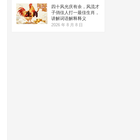
四十风光庆有余，风流才
子俏佳人打一最佳生肖，
讲解词语解释释义
2026 年 8 月 8 日