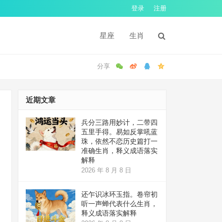
登录
注册
星座
生肖
近期文章
兵分三路用妙计，二带四
五里手得。易如反掌吼蓝
珠，依然不恋历史篇打一
准确生肖，释义成语落实
解释
2026 年 8 月 8 日
还乍识冰环玉指。卷帘初
听一声蝉代表什么生肖，
释义成语落实解释