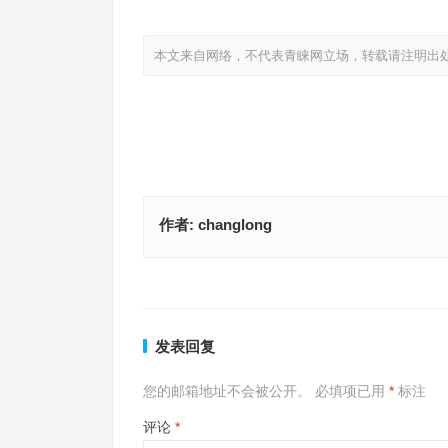
本文来自网络，不代表青睐网立场，转载请注明出
作者:
changlong
四个牛肉包，两杯豆浆指代表是什么生肖，最佳答
张牙舞爪是代表什么生肖，精选解释落实
释
上一篇
发表回复
您的邮箱地址不会被公开。
必填项已用
*
标注
评论
*