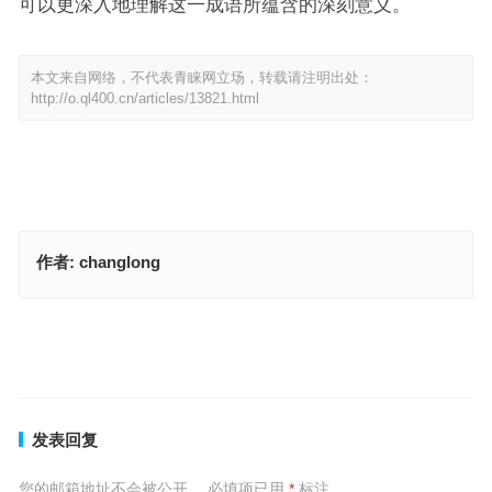
可以更深入地理解这一成语所蕴含的深刻意义。
本文来自网络，不代表青睐网立场，转载请注明出处：
http://o.ql400.cn/articles/13821.html
作者:
changlong
生龙活虎是代表指什么生肖，权威落实成语解释
张牙舞爪是代表什么生肖，精选解释落实
上一篇
下一篇
发表回复
您的邮箱地址不会被公开。
必填项已用
*
标注