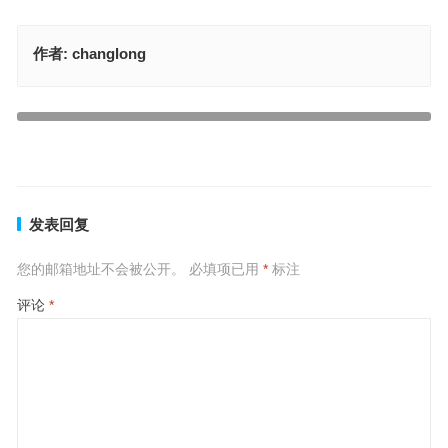
作者:
changlong
八七相合再合一指什么生肖，最佳答案释义解释
木能生火可发财，牧童放羊青草地是代表指什么生肖，词语精选分析
上一篇
下一篇
发表回复
您的邮箱地址不会被公开。
必填项已用
*
标注
评论
*