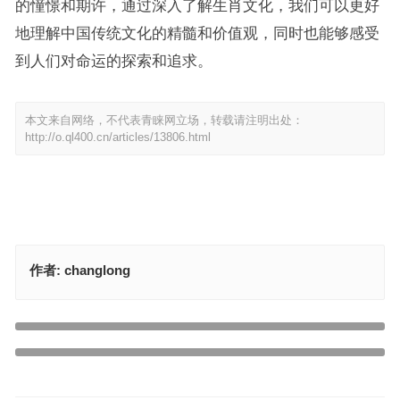
的憧憬和期许，通过深入了解生肖文化，我们可以更好
地理解中国传统文化的精髓和价值观，同时也能够感受
到人们对命运的探索和追求。
本文来自网络，不代表青睐网立场，转载请注明出处：
http://o.ql400.cn/articles/13806.html
作者:
changlong
逢人只说三分话，是虎是龙细心想是代表指什么生肖，释义成语解释
上一篇
今期生肖二五加，九九归一大团圆指是什么生肖，最佳释义答案解释
下一篇