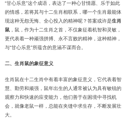
“甘心乐意”这个成语，表达了一种心甘情愿、乐于如此
的情感，若将其与十二生肖相联系，哪一个生肖最能体
现这种无怨无悔、全心投入的精神呢？答案或许是
生肖
鼠
，鼠，作为十二生肖之首，不仅象征着机智和灵敏，
更代表着一种顽强拼搏、永不言败的精神，这种精神，
与“甘心乐意”所蕴含的意涵不谋而合。
二、生肖鼠的象征意义
生肖鼠在十二生肖中有着丰富的象征意义，它代表着智
慧、勤劳和顽强，鼠年出生的人通常被认为具有敏锐的
观察力和快速的应变能力，他们善于在困境中寻找机
会，就像老鼠一样，总能在夹缝中求生存，不断发展壮
大。