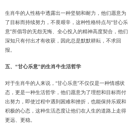
生肖牛的人性格中透露出一种坚韧和耐力，他们愿意为
了目标而持续努力，不畏艰辛，这种性格特点与“甘心乐
意”所倡导的无怨无悔、全心投入的精神高度契合，他们
深知只有付出才有收获，因此总是默默耕耘，不求回
报。
五、“甘心乐意”的生肖牛生活哲学
对于生肖牛的人来说，“甘心乐意”不仅仅是一种情感状
态，更是一种生活哲学，他们愿意为了理想和目标而付
出努力，即使过程中遇到困难和挫折，也能保持乐观和
积极的心态，这种生活态度让他们在人生的道路上走得
更远、更稳。