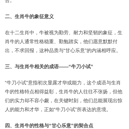
合。
二、生肖牛的象征意义
在十二生肖中，牛被视为勤劳、耐力和坚韧的象征，生
肖牛的人通常性格稳重、勤勉踏实，他们愿意默默付
出，不求回报，这种品质与“甘心乐意”的内涵相呼应。
三、与生肖牛相关的成语——“牛刀小试”
“牛刀小试”意指初次显露才华或能力，这个成语与生肖
牛的性格特点相得益彰，生肖牛的人往往不张扬，但他
们的实力却不容小觑，在关键时刻，他们总能展现出惊
人的能力和才华，正如“牛刀小试”所表达的意境。
四、生肖牛的性格与“甘心乐意”的契合点