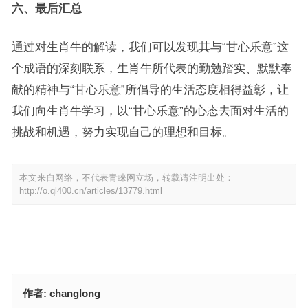
六、最后汇总
通过对生肖牛的解读，我们可以发现其与“甘心乐意”这
个成语的深刻联系，生肖牛所代表的勤勉踏实、默默奉
献的精神与“甘心乐意”所倡导的生活态度相得益彰，让
我们向生肖牛学习，以“甘心乐意”的心态去面对生活的
挑战和机遇，努力实现自己的理想和目标。
本文来自网络，不代表青睐网立场，转载请注明出处：
http://o.ql400.cn/articles/13779.html
作者:
changlong