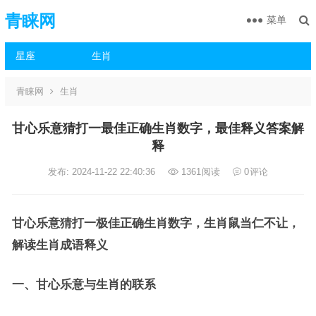
青睐网
菜单
星座
生肖
青睐网
生肖
甘心乐意猜打一最佳正确生肖数字，最佳释义答案解
释
发布: 2024-11-22 22:40:36
1361
阅读
0
评论
甘心乐意猜打一极佳正确生肖数字，生肖鼠当仁不让，
解读生肖成语释义
一、甘心乐意与生肖的联系