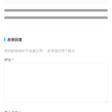
火伞高张是指什么生肖，最佳释义解释
上一篇
火伞高张是代表指什么生肖，最佳释义答案解释
下一篇
发表回复
您的邮箱地址不会被公开。
必填项已用
*
标注
评论
*