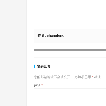
作者:
changlong
火伞高张代表指什么生肖，最佳释义解释
上一篇
发表回复
您的邮箱地址不会被公开。
必填项已用
*
标注
评论
*