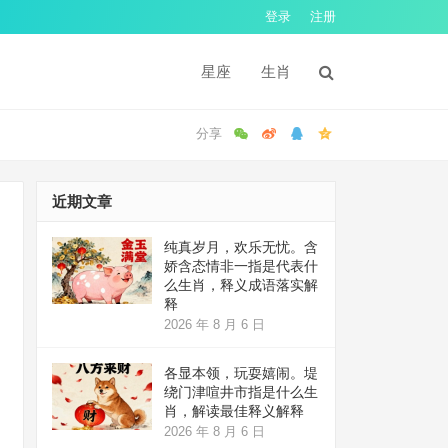
登录
注册
星座
生肖
近期文章
纯真岁月，欢乐无忧。含
娇含态情非一指是代表什
么生肖，释义成语落实解
释
2026 年 8 月 6 日
各显本领，玩耍嬉闹。堤
绕门津喧井市指是什么生
肖，解读最佳释义解释
2026 年 8 月 6 日