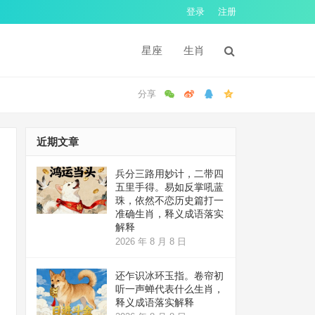
登录
注册
星座
生肖
近期文章
兵分三路用妙计，二带四
五里手得。易如反掌吼蓝
珠，依然不恋历史篇打一
准确生肖，释义成语落实
解释
2026 年 8 月 8 日
还乍识冰环玉指。卷帘初
听一声蝉代表什么生肖，
释义成语落实解释