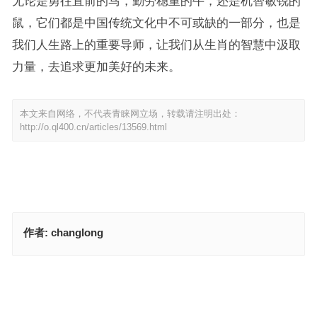
无论是勇往直前的马，勤劳稳重的牛，还是机智敏锐的
鼠，它们都是中国传统文化中不可或缺的一部分，也是
我们人生路上的重要导师，让我们从生肖的智慧中汲取
力量，去追求更加美好的未来。
本文来自网络，不代表青睐网立场，转载请注明出处：
http://o.ql400.cn/articles/13569.html
作者:
changlong
三五如今定一数，可为彩军发又发是什么生肖，权威落实成语解释
今期生肖定将军，二五鱼水八情深是什么生肖，释义成语解释
上一篇
下一篇