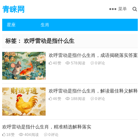
青睐网
菜单
星座
生肖
标签：
欢呼雷动是指什么生
欢呼雷动是指什么生肖，成语揭晓落实答案
40
赞
578
阅读
0
评论
欢呼雷动是指什么生肖，解读最佳释义解释
46
赞
188
阅读
0
评论
欢呼雷动是指什么生肖，精准精选解释落实
18
赞
404
阅读
0
评论